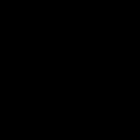
立即购买：
073
咨询电话：
存储条件
安全及环保提示