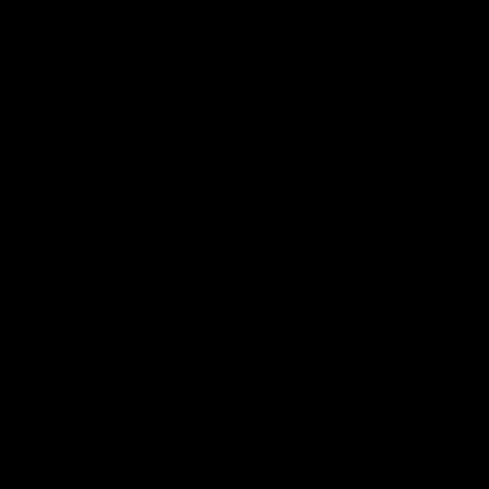
1-85770818
应用范围