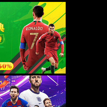
0731-84762110
公司座机：
13308481817
手机号码：