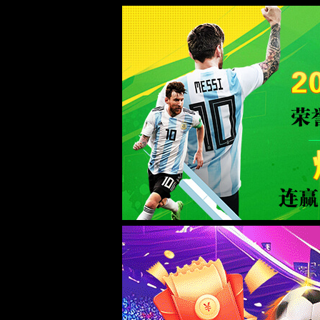
4688美高梅集团|中国|品牌公司-Officia
首页
冷却液
车
点滴创造奇