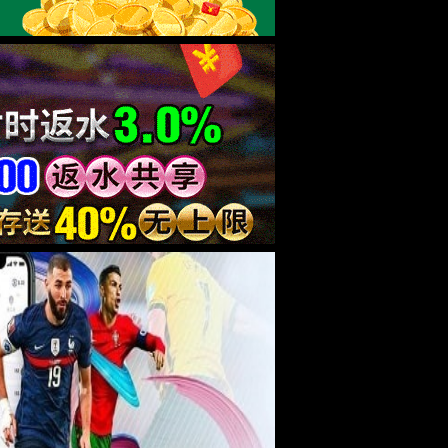
酯结构
904/TB9905/TB9906
密封、蜂窝板粘接、模组固定粘接、电芯与电
制
度快，粘接强度高；
变、无腐蚀，抗冲击和耐久性能优异；
指令要求。