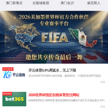
储能电池热管理系统 液冷和风冷优劣势分
析！
时间: 2023-12-27
阅读量：6318
作者：湖南4688美高梅集
团
光伏发电、风力发电等新能源发电将成为未来新能源的重
点发展对象。但要克服风能和光伏的间歇性和波动性，整个
电力系统需要转型。储能技术是改造中的一项关键技术。国
家“十四五”规划和《2030年前碳达峰行动计划》也明确规定
发展新型储能方式。从2020年的投资来看，锂电池在新能源
存储方式中占比近90%。