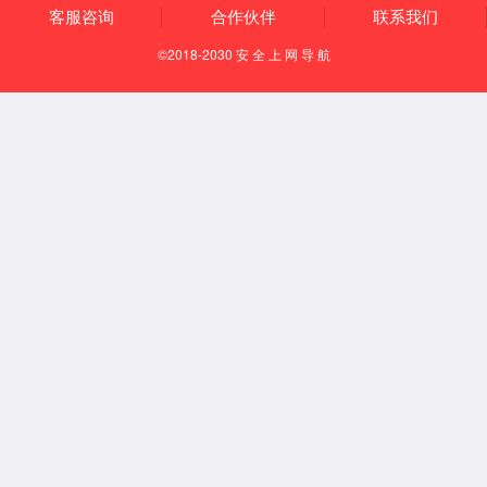
图2温度对电池性能的影响。
目前，锂电池单元的热管理方式有两种主流，风冷和液
冷。许多工程师也在研究相变材料与液冷或空冷的混合模
式，但目前还不成熟。风冷和液冷各有其特点。防冻液的密
度是空气的1000倍，其比热是空气的4倍。因此，液冷作为
一种热载体，与空气冷却相比，具有载热能力大、流动阻力
小、换热效率高等特点。广泛应用于电池组能量密度高、充
放电速度快、环境温度变化大的场合。液冷系统可与电池组
高度集成。现场安装方便，占地面积小。不需要担心灰尘、
水蒸气凝结等问题。当出现热失控迹象时，液冷解决方案可