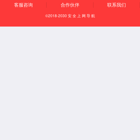
环保贴士：机械主应定期对非道路移动机械进行维护保养，
保持发动机等工况良好，发现存在冒黑烟等排放超标问题
时，应停止使用并立即进行维修。购买加注合格的柴油，禁
止加注劣质油品。加快老旧非道路移动机械的淘汰，鼓励替
换为电动和国四排放标准机械。
案例二：在禁用区内使用高排放非道路移动机械
威海市生态环境局高区分局执法人员在日常巡检中发现高区
某施工现场内
1台国二机械正在作业。由于该工地位于威海
市非道路移动机械核心禁用区内，依据《山东省非道路移动
机械排气污染防治规定》，执法人员责令其整改，处5000元
罚款。