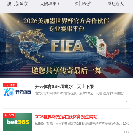
请注意！使用这种非道路移动机械和柴油货
车，将面临行政处罚
时间: 2023-12-08
阅读量：4876
作者：
当前，以柴油货车和非道路移动机械为主的移动源尾气排放
已成为影响环境空气质量的重要因素。为提升广大机械主和
车主知法、守法意识，打击非道路移动机械和柴油货车超标
排放行为，我们搜集了几起移动源违法典型案例，望引以为
戒。
案例一：非道路移动机械排放明显可见烟